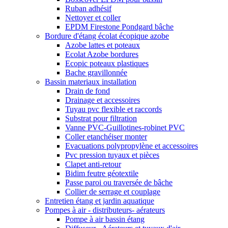
Ruban adhésif
Nettoyer et coller
EPDM Firestone Pondgard bâche
Bordure d'étang écolat écopique azobe
Azobe lattes et poteaux
Ecolat Azobe bordures
Ecopic poteaux plastiques
Bache gravillonnée
Bassin materiaux installation
Drain de fond
Drainage et accessoires
Tuyau pvc flexible et raccords
Substrat pour filtration
Vanne PVC-Guillotines-robinet PVC
Coller etanchéiser monter
Evacuations polypropylène et accessoires
Pvc pression tuyaux et pièces
Clapet anti-retour
Bidim feutre géotextile
Passe paroi ou traversée de bâche
Collier de serrage et couplage
Entretien étang et jardin aquatique
Pompes à air - distributeurs- aérateurs
Pompe à air bassin étang