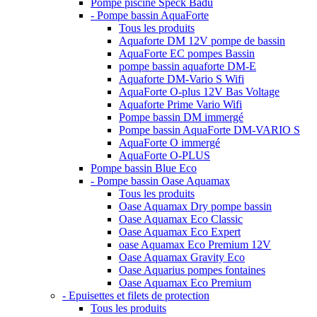
Pompe piscine Speck Badu
- Pompe bassin AquaForte
Tous les produits
Aquaforte DM 12V pompe de bassin
AquaForte EC pompes Bassin
pompe bassin aquaforte DM-E
Aquaforte DM-Vario S Wifi
AquaForte O-plus 12V Bas Voltage
Aquaforte Prime Vario Wifi
Pompe bassin DM immergé
Pompe bassin AquaForte DM-VARIO S
AquaForte O immergé
AquaForte O-PLUS
Pompe bassin Blue Eco
- Pompe bassin Oase Aquamax
Tous les produits
Oase Aquamax Dry pompe bassin
Oase Aquamax Eco Classic
Oase Aquamax Eco Expert
oase Aquamax Eco Premium 12V
Oase Aquamax Gravity Eco
Oase Aquarius pompes fontaines
Oase Aquamax Eco Premium
- Epuisettes et filets de protection
Tous les produits