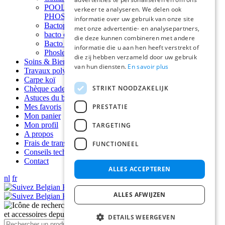
POOL ECOPOND ANTI ALGUE & ANTI
verkeer te analyseren. We delen ook
PHOSPHATE
informatie over uw gebruik van onze site
Bactoplus Bactéries nitrifiantes pour bassin
met onze advertentie- en analysepartners,
bacto clair bactéries nitrifiantes
die deze kunnen combineren met andere
Bacto Vase
informatie die u aan hen heeft verstrekt of
Phosless anti-phosphate bassin et piscine
die zij hebben verzameld door uw gebruik
Soins & Bien-être
van hun diensten.
En savoir plus
Travaux polyester etang
Carpe koï
STRIKT NOODZAKELIJK
Chèque cadeau
Astuces du bassin
PRESTATIE
Mes favoris
Mon panier
Mon profil
TARGETING
A propos
Frais de transport
FUNCTIONEEL
Conseils techniques
Contact
ALLES ACCEPTEREN
nl
fr
ALLES AFWIJZEN
DETAILS WEERGEVEN