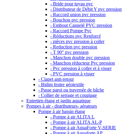
- Bride pour tuyau pvc
- Distributeur de Débit Y pvc pression
- Raccord union pvc pression
- Bouchon pvc pression
- Embout Cannelé PVC pression
- Raccord Pompe Pvc
- Réductions pvc Renforcé
- pièces pvc pression à coller
- Reduction pvc pression
- T 90° pvc pression
- Manchon double pvc pression
- Manchon réducteur Pvc pression
- Pvc pression à coller et à visser
- PVC pression à visser
- Clapet anti-retour
- Bidim feutre géotextile
- Passe paroi ou traversée de bâche
- Collier de serrage et couplage
Entretien étang et jardin aquatique
Pompes à air - distributeurs- aérateurs
Pompe à air bassin étang
- Pompe à air ALITA L
- Pompe à air ALITA AL-P
- Pompe à air AquaForte V-SERIE
- Pompe à air Aquaforte AP