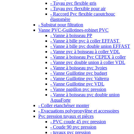
- Tuyau pvc flexible gris
- Tuyau pvc flerxible pour air
- Raccord Pvc flexible caoutchouc
élastomère
- Substrat pour filtration
Vanne PVC-Guillotines-robinet PVC
- Vanne à boisseau PP
- Vanne à bille pvc à coller EFFAST
- Vanne à bille pvc double union EFFAST
- Vanne pvc à boisseau à coller VDL
- Vanne à boisseau Pvc CEPEX à coller
- Vanne pvc double union à coller VDL
- Vanne à boisseau pvc 3voies
- Vanne Guillotine pvc budget
- Vanne Guillotine pvc Valterra
- Vanne Guillotine pvc VDL
- Vanne papillon pvc pression
- Vanne à boisseau pvc double union
AquaForte
- Coller etanchéiser monter
- Evacuations polypropylène et accessoires
Pvc pression tuyaux et pièces
- PVC coude 45 pvc pression
- Coude 90 pvc pression
- tuyaux pvc pression