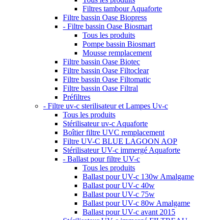
Filtres tambour Aquaforte
Filtre bassin Oase Biopress
- Filtre bassin Oase Biosmart
Tous les produits
Pompe bassin Biosmart
Mousse remplacement
Filtre bassin Oase Biotec
Filtre bassin Oase Filtoclear
Filtre bassin Oase Filtomatic
Filtre bassin Oase Filtral
Préfiltres
- Filtre uv-c sterilisateur et Lampes Uv-c
Tous les produits
Stérilisateur uv-c Aquaforte
Boîtier filtre UVC remplacement
Filtre UV-C BLUE LAGOON AOP
Stérilisateur UV-c immergé Aquaforte
- Ballast pour filtre UV-c
Tous les produits
Ballast pour UV-c 130w Amalgame
Ballast pour UV-c 40w
Ballast pour UV-c 75w
Ballast pour UV-c 80w Amalgame
Ballast pour UV-c avant 2015