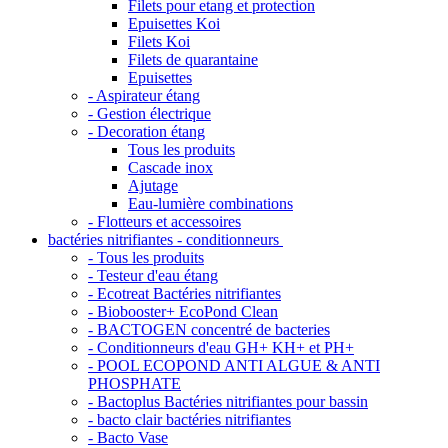
Filets pour etang et protection
Epuisettes Koi
Filets Koi
Filets de quarantaine
Epuisettes
- Aspirateur étang
- Gestion électrique
- Decoration étang
Tous les produits
Cascade inox
Ajutage
Eau-lumière combinations
- Flotteurs et accessoires
bactéries nitrifiantes - conditionneurs
- Tous les produits
- Testeur d'eau étang
- Ecotreat Bactéries nitrifiantes
- Biobooster+ EcoPond Clean
- BACTOGEN concentré de bacteries
- Conditionneurs d'eau GH+ KH+ et PH+
- POOL ECOPOND ANTI ALGUE & ANTI
PHOSPHATE
- Bactoplus Bactéries nitrifiantes pour bassin
- bacto clair bactéries nitrifiantes
- Bacto Vase