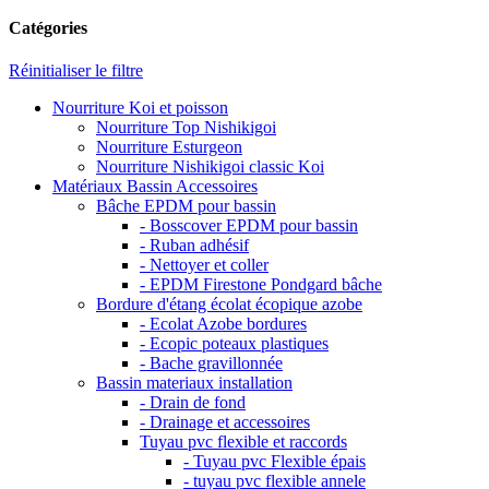
Catégories
Réinitialiser le filtre
Nourriture Koi et poisson
Nourriture Top Nishikigoi
Nourriture Esturgeon
Nourriture Nishikigoi classic Koi
Matériaux Bassin Accessoires
Bâche EPDM pour bassin
- Bosscover EPDM pour bassin
- Ruban adhésif
- Nettoyer et coller
- EPDM Firestone Pondgard bâche
Bordure d'étang écolat écopique azobe
- Ecolat Azobe bordures
- Ecopic poteaux plastiques
- Bache gravillonnée
Bassin materiaux installation
- Drain de fond
- Drainage et accessoires
Tuyau pvc flexible et raccords
- Tuyau pvc Flexible épais
- tuyau pvc flexible annele