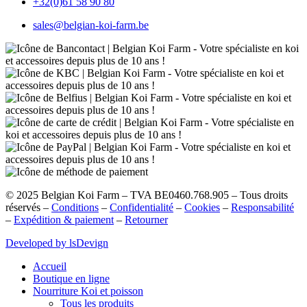
+32(0)61 58 90 80
sales@belgian-koi-farm.be
©
2025
Belgian Koi Farm – TVA BE0460.768.905 – Tous droits
réservés –
Conditions
–
Confidentialité
–
Cookies
–
Responsabilité
–
Expédition & paiement
–
Retourner
Developed by lsDevign
Accueil
Boutique en ligne
Nourriture Koi et poisson
Tous les produits