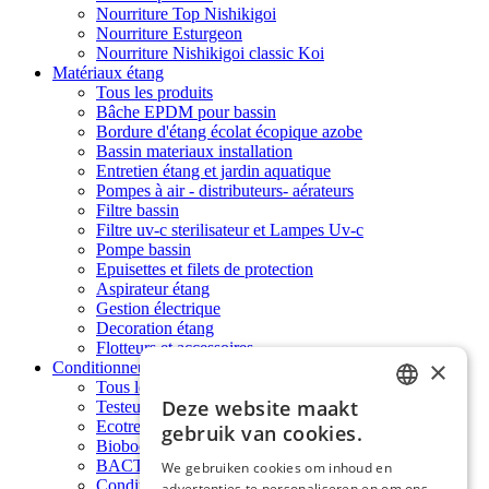
Nourriture Top Nishikigoi
Nourriture Esturgeon
Nourriture Nishikigoi classic Koi
Matériaux étang
Tous les produits
Bâche EPDM pour bassin
Bordure d'étang écolat écopique azobe
Bassin materiaux installation
Entretien étang et jardin aquatique
Pompes à air - distributeurs- aérateurs
Filtre bassin
Filtre uv-c sterilisateur et Lampes Uv-c
Pompe bassin
Epuisettes et filets de protection
Aspirateur étang
Gestion électrique
Decoration étang
Flotteurs et accessoires
×
Conditionneurs d'eau
Tous les produits
Deze website maakt
Testeur d'eau étang
DUTCH
Ecotreat Bactéries nitrifiantes
gebruik van cookies.
Biobooster+ EcoPond Clean
DUTCH
BACTOGEN concentré de bacteries
We gebruiken cookies om inhoud en
Conditionneurs d'eau GH+ KH+ et PH+
advertenties te personaliseren en om ons