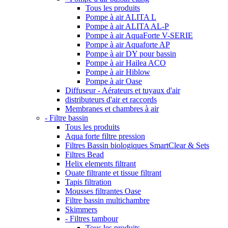
Tous les produits
Pompe à air ALITA L
Pompe à air ALITA AL-P
Pompe à air AquaForte V-SERIE
Pompe à air Aquaforte AP
Pompe à air DY pour bassin
Pompe à air Hailea ACO
Pompe à air Hiblow
Pompe à air Oase
Diffuseur - Aérateurs et tuyaux d'air
distributeurs d'air et raccords
Membranes et chambres à air
- Filtre bassin
Tous les produits
Aqua forte filtre pression
Filtres Bassin biologiques SmartClear & Sets
Filtres Bead
Helix elements filtrant
Ouate filtrante et tissue filtrant
Tapis filtration
Mousses filtrantes Oase
Filtre bassin multichambre
Skimmers
- Filtres tambour
Tous les produits