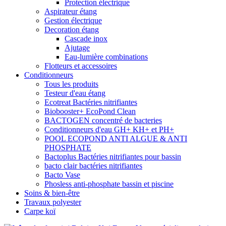
Protection électrique
Aspirateur étang
Gestion électrique
Decoration étang
Cascade inox
Ajutage
Eau-lumière combinations
Flotteurs et accessoires
Conditionneurs
Tous les produits
Testeur d'eau étang
Ecotreat Bactéries nitrifiantes
Biobooster+ EcoPond Clean
BACTOGEN concentré de bacteries
Conditionneurs d'eau GH+ KH+ et PH+
POOL ECOPOND ANTI ALGUE & ANTI
PHOSPHATE
Bactoplus Bactéries nitrifiantes pour bassin
bacto clair bactéries nitrifiantes
Bacto Vase
Phosless anti-phosphate bassin et piscine
Soins & bien-être
Travaux polyester
Carpe koï