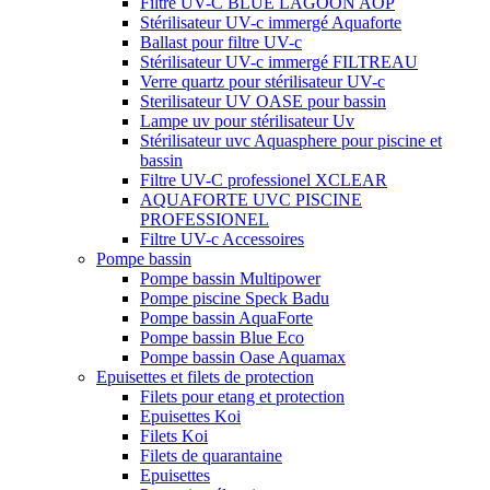
Filtre UV-C BLUE LAGOON AOP
Stérilisateur UV-c immergé Aquaforte
Ballast pour filtre UV-c
Stérilisateur UV-c immergé FILTREAU
Verre quartz pour stérilisateur UV-c
Sterilisateur UV OASE pour bassin
Lampe uv pour stérilisateur Uv
Stérilisateur uvc Aquasphere pour piscine et
bassin
Filtre UV-C professionel XCLEAR
AQUAFORTE UVC PISCINE
PROFESSIONEL
Filtre UV-c Accessoires
Pompe bassin
Pompe bassin Multipower
Pompe piscine Speck Badu
Pompe bassin AquaForte
Pompe bassin Blue Eco
Pompe bassin Oase Aquamax
Epuisettes et filets de protection
Filets pour etang et protection
Epuisettes Koi
Filets Koi
Filets de quarantaine
Epuisettes