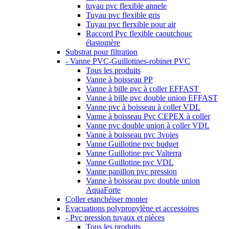
tuyau pvc flexible annele
Tuyau pvc flexible gris
Tuyau pvc flerxible pour air
Raccord Pvc flexible caoutchouc
élastomère
Substrat pour filtration
- Vanne PVC-Guillotines-robinet PVC
Tous les produits
Vanne à boisseau PP
Vanne à bille pvc à coller EFFAST
Vanne à bille pvc double union EFFAST
Vanne pvc à boisseau à coller VDL
Vanne à boisseau Pvc CEPEX à coller
Vanne pvc double union à coller VDL
Vanne à boisseau pvc 3voies
Vanne Guillotine pvc budget
Vanne Guillotine pvc Valterra
Vanne Guillotine pvc VDL
Vanne papillon pvc pression
Vanne à boisseau pvc double union
AquaForte
Coller etanchéiser monter
Evacuations polypropylène et accessoires
- Pvc pression tuyaux et pièces
Tous les produits