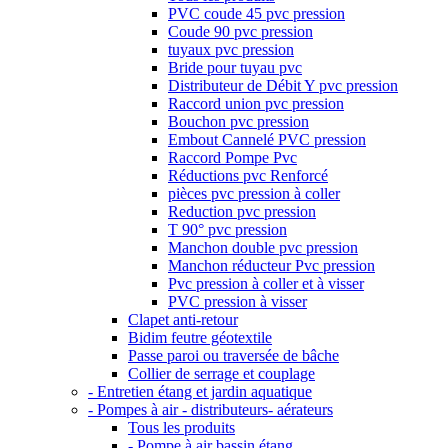
PVC coude 45 pvc pression
Coude 90 pvc pression
tuyaux pvc pression
Bride pour tuyau pvc
Distributeur de Débit Y pvc pression
Raccord union pvc pression
Bouchon pvc pression
Embout Cannelé PVC pression
Raccord Pompe Pvc
Réductions pvc Renforcé
pièces pvc pression à coller
Reduction pvc pression
T 90° pvc pression
Manchon double pvc pression
Manchon réducteur Pvc pression
Pvc pression à coller et à visser
PVC pression à visser
Clapet anti-retour
Bidim feutre géotextile
Passe paroi ou traversée de bâche
Collier de serrage et couplage
- Entretien étang et jardin aquatique
- Pompes à air - distributeurs- aérateurs
Tous les produits
- Pompe à air bassin étang