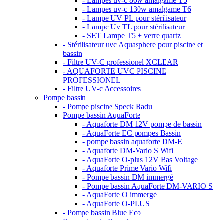
- Lampes uv-c 80w amalgame T5
- Lampes uv-c 130w amalgame T6
- Lampe UV PL pour stérilisateur
- Lampe Uv TL pour stérilisateur
- SET Lampe T5 + verre quartz
- Stérilisateur uvc Aquasphere pour piscine et
bassin
- Filtre UV-C professionel XCLEAR
- AQUAFORTE UVC PISCINE
PROFESSIONEL
- Filtre UV-c Accessoires
Pompe bassin
- Pompe piscine Speck Badu
Pompe bassin AquaForte
- Aquaforte DM 12V pompe de bassin
- AquaForte EC pompes Bassin
- pompe bassin aquaforte DM-E
- Aquaforte DM-Vario S Wifi
- AquaForte O-plus 12V Bas Voltage
- Aquaforte Prime Vario Wifi
- Pompe bassin DM immergé
- Pompe bassin AquaForte DM-VARIO S
- AquaForte O immergé
- AquaForte O-PLUS
- Pompe bassin Blue Eco