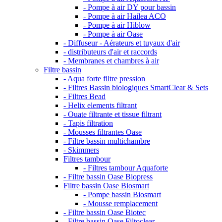
- Pompe à air DY pour bassin
- Pompe à air Hailea ACO
- Pompe à air Hiblow
- Pompe à air Oase
- Diffuseur - Aérateurs et tuyaux d'air
- distributeurs d'air et raccords
- Membranes et chambres à air
Filtre bassin
- Aqua forte filtre pression
- Filtres Bassin biologiques SmartClear & Sets
- Filtres Bead
- Helix elements filtrant
- Ouate filtrante et tissue filtrant
- Tapis filtration
- Mousses filtrantes Oase
- Filtre bassin multichambre
- Skimmers
Filtres tambour
- Filtres tambour Aquaforte
- Filtre bassin Oase Biopress
Filtre bassin Oase Biosmart
- Pompe bassin Biosmart
- Mousse remplacement
- Filtre bassin Oase Biotec
- Filtre bassin Oase Filtoclear