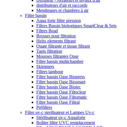
Diffuseur - Aérateurs et tuyaux d'air
distributeurs d'air et raccords
Membranes et chambres à air
Filtre bassin
Aqua forte filtre pression
Filtres Bassin biologiques SmartClear & Sets
Filtres Bead
Brosses pour filtration
Helix elements filtrant
Ouate filtrante et tissue filtrant
Tapis filtration
Mousses filtrantes Oase
Filtre bassin multichambre
Skimmers
Filtres tambour
Filtre bassin Oase Biopress
Filtre bassin Oase Biosmart
Filtre bassin Oase Biotec
Filtre bassin Oase Filtoclear
Filtre bassin Oase Filtomatic
Filtre bassin Oase Filtral
Préfiltres
Filtre uv-c sterilisateur et Lampes Uv-c
Stérilisateur uv-c Aquaforte
Boîtier filtre UVC remplacement