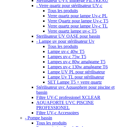
Stérilisateur UV-c immergé FILTREAU
- Verre quartz pour stérilisateur UV-c
Tous les produits
Verre quartz pour lampe Uv-c PL
Verre Quartz pour lampe Uv-c T5
Verre quartz pour lampe Uv-c TL
Verre quartz lampe uv-c T5
Sterilisateur UV OASE pour bassin
- Lampe uv pour stérilisateur Uv
Tous les produits
Lampe uv-c 40w T5
Lampes uv-c 75w T5
Lampes uv-c 80w amalgame T5
Lampes uv-c 130w amalgame T6
Lampe UV PL pour stérilisateur
Lampe Uv TL pour stérilisateur
SET Lampe T5 + verre quartz
Stérilisateur uvc Aquasphere pour piscine et
bassin
Filtre UV-C professionel XCLEAR
AQUAFORTE UVC PISCINE
PROFESSIONEL
Filtre UV-c Accessoires
- Pompe bassin
Tous les produits