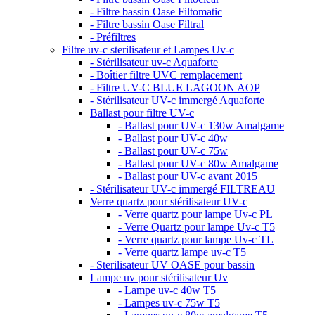
- Filtre bassin Oase Filtomatic
- Filtre bassin Oase Filtral
- Préfiltres
Filtre uv-c sterilisateur et Lampes Uv-c
- Stérilisateur uv-c Aquaforte
- Boîtier filtre UVC remplacement
- Filtre UV-C BLUE LAGOON AOP
- Stérilisateur UV-c immergé Aquaforte
Ballast pour filtre UV-c
- Ballast pour UV-c 130w Amalgame
- Ballast pour UV-c 40w
- Ballast pour UV-c 75w
- Ballast pour UV-c 80w Amalgame
- Ballast pour UV-c avant 2015
- Stérilisateur UV-c immergé FILTREAU
Verre quartz pour stérilisateur UV-c
- Verre quartz pour lampe Uv-c PL
- Verre Quartz pour lampe Uv-c T5
- Verre quartz pour lampe Uv-c TL
- Verre quartz lampe uv-c T5
- Sterilisateur UV OASE pour bassin
Lampe uv pour stérilisateur Uv
- Lampe uv-c 40w T5
- Lampes uv-c 75w T5