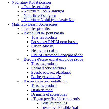
Nourriture Koi et poisson
- Tous les produits
- Nourriture Top Nishikigoi
- Nourriture Esturgeon
- Nourriture Nishikigoi classic Koi
Matériaux Bassin Accessoires
- Tous les produits
- Bâche EPDM pour bassin
Tous les produits
Bosscover EPDM pour bassin
Ruban adhésif
Nettoyer et coller
EPDM Firestone Pondgard bâche
- Bordure d'étang écolat écopique azobe
Tous les produits
Ecolat Azobe bordures
Ecopic poteaux plastiques
Bache gravillonnée
- Bassin materiaux installation
Tous les produits
Drain de fond
Drainage et accessoires
- Tuyau pvc flexible et raccords
Tous les produits
Tuyau pvc Flexible épais