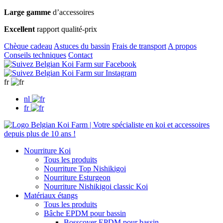
Large gamme
d’accessoires
Excellent
rapport qualité-prix
Chèque cadeau
Astuces du bassin
Frais de transport
A propos
Conseils techniques
Contact
fr
nl
fr
Nourriture Koi
Tous les produits
Nourriture Top Nishikigoi
Nourriture Esturgeon
Nourriture Nishikigoi classic Koi
Matériaux étangs
Tous les produits
Bâche EPDM pour bassin
Bosscover EPDM pour bassin