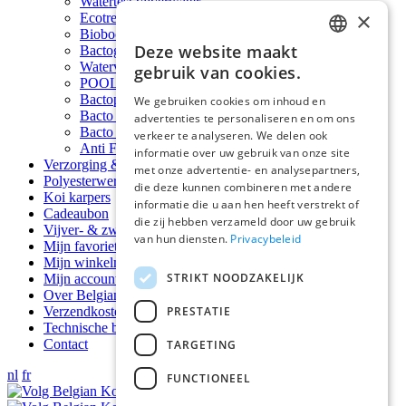
Watertest vijverwater
×
Ecotreat
Biobooster EcoPond Clean
Deze website maakt
Bactogen
DUTCH
Waterverbeteraars GH+ KH+ PH+
gebruik van cookies.
POOL ECOPOND ANTI ALG & ANTI FOSFAAT
DUTCH
Bactoplus
We gebruiken cookies om inhoud en
Bacto Clair
advertenties te personaliseren en om ons
Bacto Vase
verkeer te analyseren. We delen ook
Anti Fosfaat Phossles
informatie over uw gebruik van onze site
Verzorging & welzijn
met onze advertentie- en analysepartners,
Polyesterwerken vijver
die deze kunnen combineren met andere
Koi karpers
informatie die u aan hen heeft verstrekt of
Cadeaubon
die zij hebben verzameld door uw gebruik
Vijver- & zwembadtips
van hun diensten.
Privacybeleid
Mijn favorieten
Mijn winkelmand
STRIKT NOODZAKELIJK
Mijn account
Over Belgian Koi Farm
PRESTATIE
Verzendkosten
Technische bijstand
Contact
TARGETING
nl
fr
FUNCTIONEEL