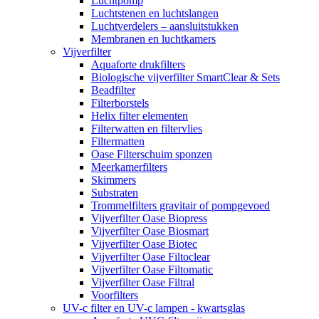
Luchtpomp
Luchtstenen en luchtslangen
Luchtverdelers – aansluitstukken
Membranen en luchtkamers
Vijverfilter
Aquaforte drukfilters
Biologische vijverfilter SmartClear & Sets
Beadfilter
Filterborstels
Helix filter elementen
Filterwatten en filtervlies
Filtermatten
Oase Filterschuim sponzen
Meerkamerfilters
Skimmers
Substraten
Trommelfilters gravitair of pompgevoed
Vijverfilter Oase Biopress
Vijverfilter Oase Biosmart
Vijverfilter Oase Biotec
Vijverfilter Oase Filtoclear
Vijverfilter Oase Filtomatic
Vijverfilter Oase Filtral
Voorfilters
UV-c filter en UV-c lampen - kwartsglas