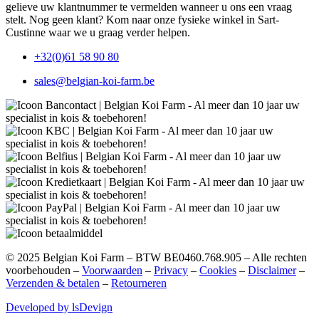
gelieve uw klantnummer te vermelden wanneer u ons een vraag
stelt. Nog geen klant? Kom naar onze fysieke winkel in Sart-
Custinne waar we u graag verder helpen.
+32(0)61 58 90 80
sales@belgian-koi-farm.be
©
2025
Belgian Koi Farm – BTW BE0460.768.905 – Alle rechten
voorbehouden –
Voorwaarden
–
Privacy
–
Cookies
–
Disclaimer
–
Verzenden & betalen
–
Retourneren
Developed by lsDevign