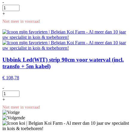
-
+
Niet meer in voorraad
Ubbink Led(WIT) strip 90cm voor waterval (incl.
transfo + 5m kabel)
€
108,78
-
+
Niet meer in voorraad