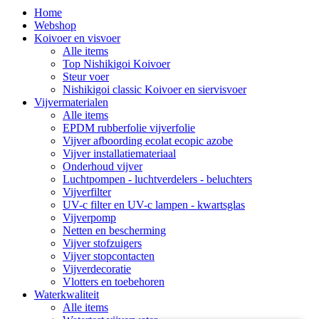
Home
Webshop
Koivoer en visvoer
Alle items
Top Nishikigoi Koivoer
Steur voer
Nishikigoi classic Koivoer en siervisvoer
Vijvermaterialen
Alle items
EPDM rubberfolie vijverfolie
Vijver afboording ecolat ecopic azobe
Vijver installatiemateriaal
Onderhoud vijver
Luchtpompen - luchtverdelers - beluchters
Vijverfilter
UV-c filter en UV-c lampen - kwartsglas
Vijverpomp
Netten en bescherming
Vijver stofzuigers
Vijver stopcontacten
Vijverdecoratie
Vlotters en toebehoren
Waterkwaliteit
Alle items