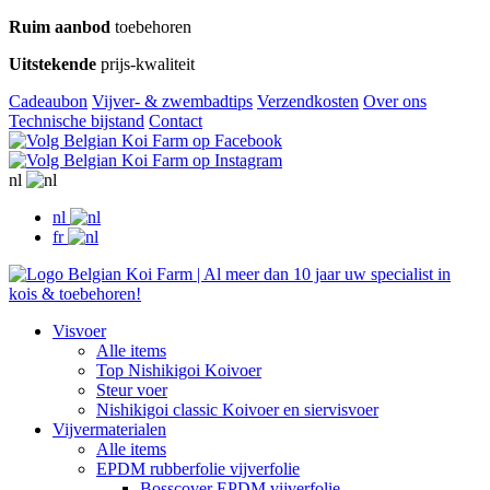
Ruim aanbod
toebehoren
Uitstekende
prijs-kwaliteit
Cadeaubon
Vijver- & zwembadtips
Verzendkosten
Over ons
Technische bijstand
Contact
nl
nl
fr
Visvoer
Alle items
Top Nishikigoi Koivoer
Steur voer
Nishikigoi classic Koivoer en siervisvoer
Vijvermaterialen
Alle items
EPDM rubberfolie vijverfolie
Bosscover EPDM vijverfolie