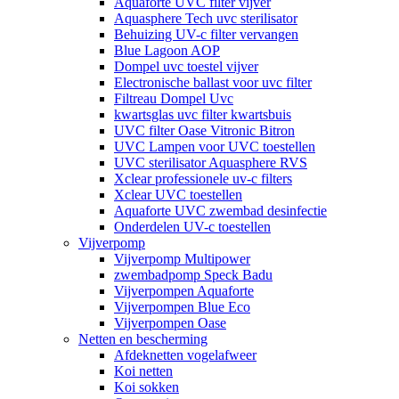
Aquaforte UVC filter vijver
Aquasphere Tech uvc sterilisator
Behuizing UV-c filter vervangen
Blue Lagoon AOP
Dompel uvc toestel vijver
Electronische ballast voor uvc filter
Filtreau Dompel Uvc
kwartsglas uvc filter kwartsbuis
UVC filter Oase Vitronic Bitron
UVC Lampen voor UVC toestellen
UVC sterilisator Aquasphere RVS
Xclear professionele uv-c filters
Xclear UVC toestellen
Aquaforte UVC zwembad desinfectie
Onderdelen UV-c toestellen
Vijverpomp
Vijverpomp Multipower
zwembadpomp Speck Badu
Vijverpompen Aquaforte
Vijverpompen Blue Eco
Vijverpompen Oase
Netten en bescherming
Afdeknetten vogelafweer
Koi netten
Koi sokken