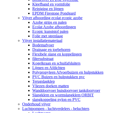
Kleefband en vormfolie
Reiniging en lijmen
EPDM Firestone Pondgard
Vijver afboording ecolat ecopic azobe
Azobe strips en palen
Ecolat Azobe afboordingen
Ecopic kunststof palen
Folie met steenlaag
Vijver installatiemateriaal
Bodemafvoer
Drainage en toebehoren
Flexibele slang en koppelingen
filtersubstraat
Kogelkraan en schuifafsluiters
Lijmen en Afdichten
Polypropyleen Afvoerbuizen en hulpstukken
PVC Buizen en hulpstukken pvc
Terugslagklep
Vliezen doeken matten
Wanddoorvoer buisdoorvoer tankdoorvoer
Slangklem en wormslangklem ORBIT
slangkoppeling nylon en PVC
Onderhoud vijver
Luchtpompen - luchtverdelers - beluchters