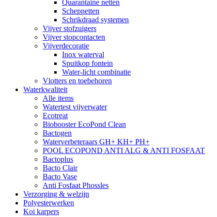
Quarantaine netten
Schepnetten
Schrikdraad systemen
Vijver stofzuigers
Vijver stopcontacten
Vijverdecoratie
Inox waterval
Spuitkop fontein
Water-licht combinatie
Vlotters en toebehoren
Waterkwaliteit
Alle items
Watertest vijverwater
Ecotreat
Biobooster EcoPond Clean
Bactogen
Waterverbeteraars GH+ KH+ PH+
POOL ECOPOND ANTI ALG & ANTI FOSFAAT
Bactoplus
Bacto Clair
Bacto Vase
Anti Fosfaat Phossles
Verzorging & welzijn
Polyesterwerken
Koi karpers