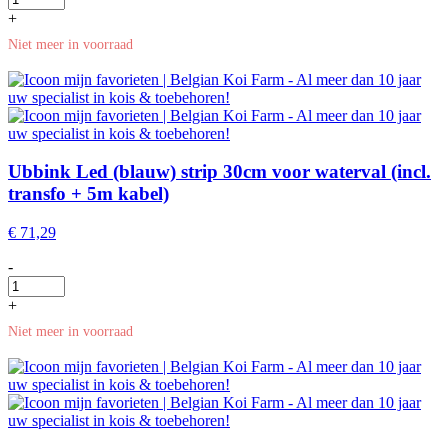
+
Niet meer in voorraad
Ubbink Led (blauw) strip 30cm voor waterval (incl.
transfo + 5m kabel)
€
71,29
-
+
Niet meer in voorraad